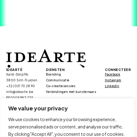
IDEARTÉ
DIENSTEN
CONNECTEER
Aalst-Dorp 9b
Branding
Facebook
3800 Sint-Truiden
Communicatie
Instagram
+32 (0)11 70 28 90
Co-creatiesessies
LinkedIn
info@idearte.be
Verbindingen met kunstenaars
BE0509.983.735
We value your privacy
We use cookies to enhance your browsing experience,
serve personalised ads or content, and analyse our traffic.
/duurzaamheid
/kmo portefeuille
By clicking "Accept All", you consent to our use of cookies.