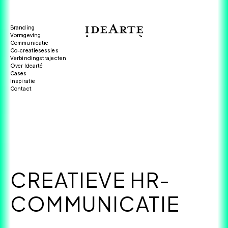
Branding
Vormgeving
Communicatie
Co-creatiesessies
Verbindingstrajecten
Over Idearté
Cases
Inspiratie
Contact
CREATIEVE HR-
COMMUNICATIE