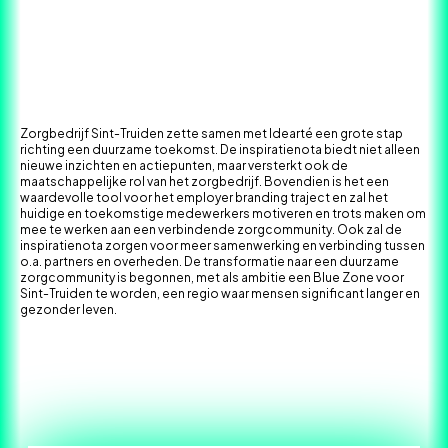
Zorgbedrijf Sint-Truiden zette samen met Idearté een grote stap
richting een duurzame toekomst. De inspiratienota biedt niet alleen
nieuwe inzichten en actiepunten, maar versterkt ook de
maatschappelijke rol van het zorgbedrijf. Bovendien is het een
waardevolle tool voor het employer branding traject en zal het
huidige en toekomstige medewerkers motiveren en trots maken om
mee te werken aan een verbindende zorgcommunity. Ook zal de
inspiratienota zorgen voor meer samenwerking en verbinding tussen
o.a. partners en overheden. De transformatie naar een duurzame
zorgcommunity is begonnen, met als ambitie een Blue Zone voor
Sint-Truiden te worden, een regio waar mensen significant langer en
gezonder leven.