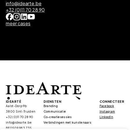
info@idearte.be
+32 (0)11 70 28 90
meer cases
IDEARTÉ
DIENSTEN
CONNECTEER
Aalst-Dorp 9b
Branding
Facebook
3800 Sint-Truiden
Communicatie
Instagram
+32 (0)11 70 28 90
Co-creatiesessies
LinkedIn
info@idearte.be
Verbindingen met kunstenaars
BE0509.983.735