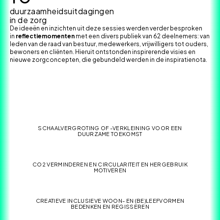
duurzaamheidsuitdagingen
in de zorg
De ideeën en inzichten uit deze sessies werden verder besproken
in
reflectiemomenten
met een divers publiek van 62 deelnemers: van
leden van de raad van bestuur, medewerkers, vrijwilligers tot ouders,
bewoners en cliënten. Hieruit ontstonden inspirerende visies en
nieuwe zorgconcepten, die gebundeld werden in de inspiratienota.
SCHAALVERGROTING OF -VERKLEINING VOOR EEN
DUURZAME TOEKOMST
CO2 VERMINDEREN EN CIRCULARITEIT EN HERGEBRUIK
MOTIVEREN
CREATIEVE INCLUSIEVE WOON- EN (BE)LEEFVORMEN
BEDENKEN EN REGISSEREN