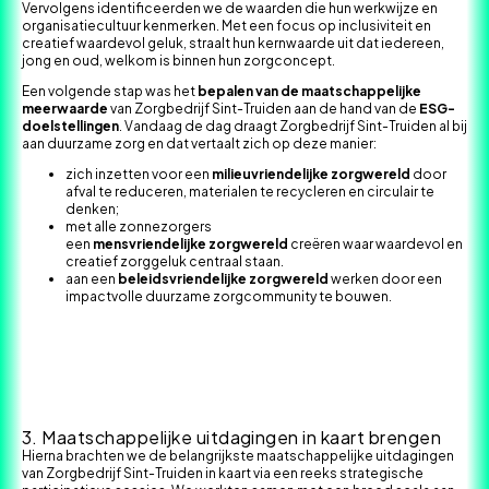
Vervolgens identificeerden we de waarden die hun werkwijze en
organisatiecultuur kenmerken. Met een focus op inclusiviteit en
creatief waardevol geluk, straalt hun kernwaarde uit dat iedereen,
jong en oud, welkom is binnen hun zorgconcept.
Een volgende stap was het
bepalen van de maatschappelijke
meerwaarde
van Zorgbedrijf Sint-Truiden aan de hand van de
ESG-
doelstellingen
. Vandaag de dag draagt Zorgbedrijf Sint-Truiden al bij
aan duurzame zorg en dat vertaalt zich op deze manier:
zich inzetten voor een
milieuvriendelijke zorgwereld
door
afval te reduceren, materialen te recycleren en circulair te
denken;
met alle zonnezorgers
een
mensvriendelijke
zorgwereld
creëren waar waardevol en
creatief zorggeluk centraal staan.
aan een
beleidsvriendelijke zorgwereld
werken door een
impactvolle duurzame zorgcommunity te bouwen.
3. Maatschappelijke uitdagingen in kaart brengen
Hierna brachten we de belangrijkste maatschappelijke uitdagingen
van Zorgbedrijf Sint-Truiden in kaart via een reeks strategische