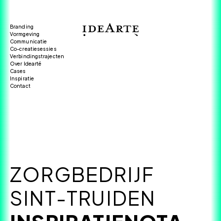
Branding
Vormgeving
Communicatie
Co-creatiesessies
Verbindingstrajecten
Over Idearté
Cases
Inspiratie
Contact
ZORGBEDRIJF
SINT-TRUIDEN