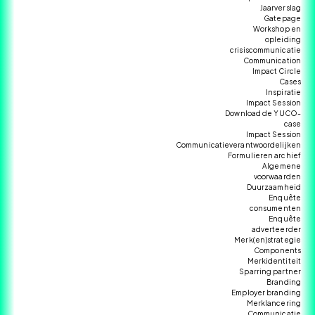
Jaarverslag
Gatepage
Workshop en
opleiding
crisiscommunicatie
Communication
Impact Circle
Cases
Inspiratie
Impact Session
Download de YUCO-
case
Impact Session
Communicatieverantwoordelijken
Formulieren archief
Algemene
voorwaarden
Duurzaamheid
Enquête
consumenten
Enquête
adverteerder
Merk(en)strategie
Components
Merkidentiteit
Sparring partner
Branding
Employer branding
Merklancering
Communicatie