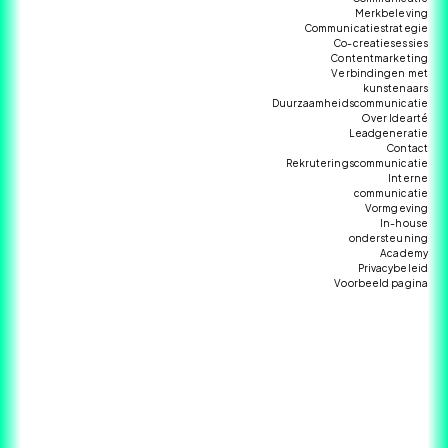
Merkbeleving
Communicatiestrategie
Co-creatiesessies
Contentmarketing
Verbindingen met
kunstenaars
Duurzaamheidscommunicatie
Over Idearté
Leadgeneratie
Contact
Rekruteringscommunicatie
Interne
communicatie
Vormgeving
In-house
ondersteuning
Academy
Privacybeleid
Voorbeeld pagina