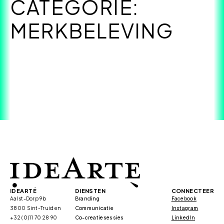
CATEGORIE:
MERKBELEVING
IDEARTÉ
DIENSTEN
CONNECTEER
Aalst-Dorp 9b
Branding
Facebook
3800 Sint-Truiden
Communicatie
Instagram
+32 (0)11 70 28 90
Co-creatiesessies
LinkedIn