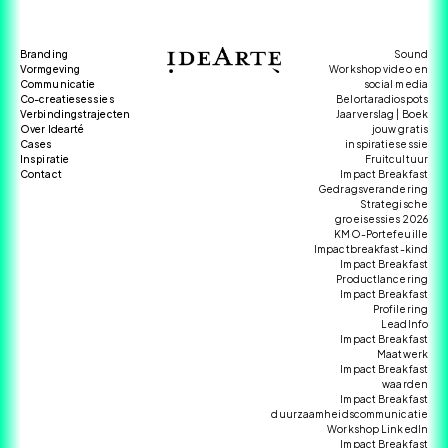
Branding
Sound
Vormgeving
Workshop video en
Communicatie
social media
Co-creatiesessies
Belortaradiospots
Verbindingstrajecten
Jaarverslag | Boek
Over Idearté
jouw gratis
Cases
inspiratiesessie
Inspiratie
Fruitcultuur
Contact
Impact Breakfast
Gedragsverandering
Strategische
groeisessies 2026
KMO-Portefeuille
Impactbreakfast-kind
Impact Breakfast
Productlancering
Impact Breakfast
Profilering
LeadInfo
Impact Breakfast
Maatwerk
Impact Breakfast
waarden
Impact Breakfast
duurzaamheidscommunicatie
Workshop LinkedIn
Impact Breakfast