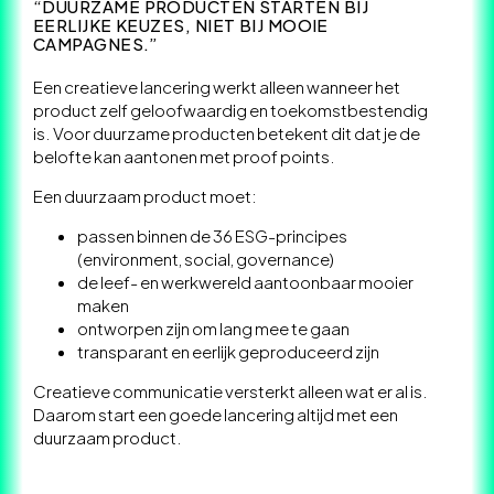
“DUURZAME PRODUCTEN STARTEN BIJ
EERLIJKE KEUZES, NIET BIJ MOOIE
CAMPAGNES.”
Een creatieve lancering werkt alleen wanneer het
product zelf geloofwaardig en toekomstbestendig
is. Voor duurzame producten betekent dit dat je de
belofte kan aantonen met proof points.
Een duurzaam product moet:
passen binnen de 36 ESG-principes
(environment, social, governance)
de leef- en werkwereld aantoonbaar mooier
maken
ontworpen zijn om lang mee te gaan
transparant en eerlijk geproduceerd zijn
Creatieve communicatie versterkt alleen wat er al is.
Daarom start een goede lancering altijd met een
duurzaam product.