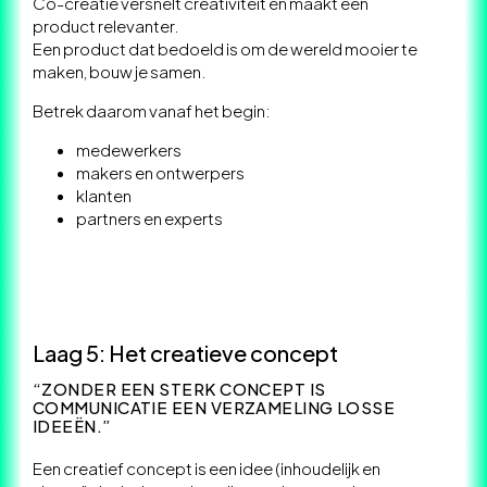
Co-creatie versnelt creativiteit én maakt een
product relevanter.
Een product dat bedoeld is om de wereld mooier te
maken, bouw je samen.
Betrek daarom vanaf het begin:
medewerkers
makers en ontwerpers
klanten
partners en experts
Laag 5: Het creatieve concept
“ZONDER EEN STERK CONCEPT IS
COMMUNICATIE EEN VERZAMELING LOSSE
IDEEËN.”
Een creatief concept is een idee (inhoudelijk en