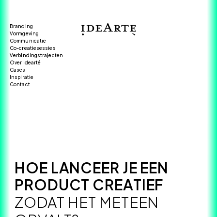
Branding
Vormgeving
Communicatie
Co-creatiesessies
Verbindingstrajecten
Over Idearté
Cases
Inspiratie
Contact
HOE LANCEER JE EEN
PRODUCT CREATIEF
ZODAT HET METEEN