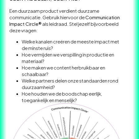
Een duurzaam product verdient duurzame
communicatie. Gebruik hiervoor de
Communication
Impact Circle®
als leidraad. Stel jezelf bijvoorbeeld
deze vragen:
Welke kanalen creëren de meeste impact met
de minste ruis?
Hoe vermijden we verspilling in productie en
materiaal?
Hoe maken we content herbruikbaar en
schaalbaar?
Welke partners delen onze standaarden rond
duurzaamheid?
Hoe houden we de boodschap eerlijk,
toegankelijk en menselijk?