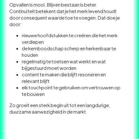
Opvallen is mooi. Blijven bestaan is beter.
Continuïteit betekent dat je het merk levend houdt
door consequent waarde toe te voegen. Dat doe je
door:
nieuwe hoofdstukken te creëren die het merk
verdiepen
de kernboodschap scherp en herkenbaar te
houden
regelmatig te toetsen wat werkt en wat
bijgestuurd moet worden
content te maken die blijft resoneren en
relevant blijft
elk touchpoint te gebruiken om vertrouwen op
te bouwen
Zo groeit een sterk begin uit tot een langdurige,
duurzame aanwezigheid in de markt.