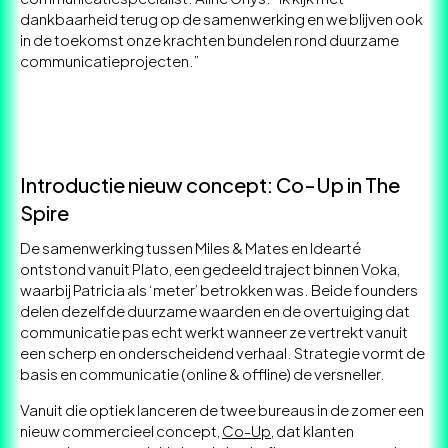
dankbaarheid terug op de samenwerking en we blijven ook
in de toekomst onze krachten bundelen rond duurzame
communicatieprojecten.”
Introductie nieuw concept: Co-Up in The
Spire
De samenwerking tussen Miles & Mates en Idearté
ontstond vanuit Plato, een gedeeld traject binnen Voka,
waarbij Patricia als ‘meter’ betrokken was. Beide founders
delen dezelfde duurzame waarden en de overtuiging dat
communicatie pas echt werkt wanneer ze vertrekt vanuit
een scherp en onderscheidend verhaal. Strategie vormt de
basis en communicatie (online & offline) de versneller.
Vanuit die optiek lanceren de twee bureaus in de zomer een
nieuw commercieel concept,
Co-Up
, dat klanten