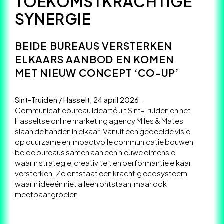
TOEKOMSTKRACHTIGE
SYNERGIE
BEIDE BUREAUS VERSTERKEN
ELKAARS AANBOD EN KOMEN
MET NIEUW CONCEPT ‘CO-UP’
Sint-Truiden / Hasselt, 24 april 2026
–
Communicatiebureau Idearté uit Sint-Truiden en het
Hasseltse online marketing agency Miles & Mates
slaan de handen in elkaar. Vanuit een gedeelde visie
op duurzame en impactvolle communicatie bouwen
beide bureaus samen aan een nieuwe dimensie
waarin strategie, creativiteit en performantie elkaar
versterken. Zo ontstaat een krachtig ecosysteem
waarin ideeën niet alleen ontstaan, maar ook
meetbaar groeien.