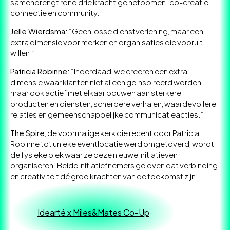
samenbrengt rond drie krachtige hefbomen: co-creatie,
connectie en community.
Jelle Wierdsma:
“Geen losse dienstverlening, maar een
extra dimensie voor merken en organisaties die vooruit
willen.”
Patricia Robinne:
“Inderdaad, we creëren een extra
dimensie waar klanten niet alleen geïnspireerd worden,
maar ook actief met elkaar bouwen aan sterkere
producten en diensten, scherpere verhalen, waardevollere
relaties en gemeenschappelijke communicatieacties.”
The Spire
, de voormalige kerk die recent door Patricia
Robinne tot unieke eventlocatie werd omgetoverd, wordt
de fysieke plek waar ze deze nieuwe initiatieven
organiseren. Beide initiatiefnemers geloven dat verbinding
en creativiteit dé groeikrachten van de toekomst zijn.
Idearté x Miles&Mates Co-Up