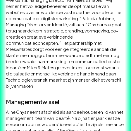
nemen het volledige beheer en de optimalisatie van
websites over en worden de vaste partner voor alle online
communicatie en digitale marketing.” Patricia Robinne,
Managing Director van Idearté, vult aan: “Ons bureau gaat
terug naar de kern: strategie, branding, vormgeving, co-
creatie en creatieve verbindende
communicatieconcepten.” Het partnership met
Miles&Mates zorgt voor een geïntegreerde aanpak die
klanten een nog grotere meerwaarde biedt, met een nog
bredere waaier aan marketing- en communicatiediensten.
Idearté en Miles & Mates geloven in een toekomst waarin
digitalisatie en menselijke verbinding hand in hand gaan.
Technologie versnelt, maar het zijn mensen die het verschil
blijven maken
Managementwissel
Aline Ghys neemt afscheid als aandeelhouder en lid van het
management-team van Idearté. Na bijna tien jaar kiest ze
ervoor om opnieuw operationeel actief te zijn als freelance
communicatiespecialist. Aline Ghys: “Ik kijk met