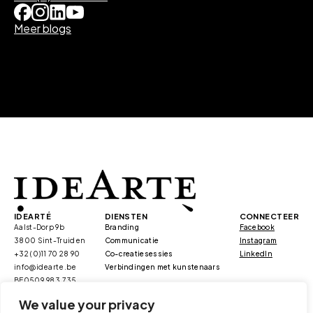
Meer blogs
IDEARTÉ
DIENSTEN
CONNECTEER
Aalst-Dorp 9b
Branding
Facebook
3800 Sint-Truiden
Communicatie
Instagram
+32 (0)11 70 28 90
Co-creatiesessies
LinkedIn
info@idearte.be
Verbindingen met kunstenaars
BE0509.983.735
We value your privacy