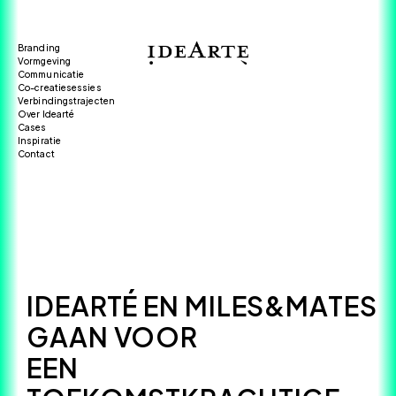
Branding
Vormgeving
Communicatie
Co-creatiesessies
Verbindingstrajecten
Over Idearté
Cases
Inspiratie
Contact
IDEARTÉ EN MILES&MATES
GAAN VOOR
EEN