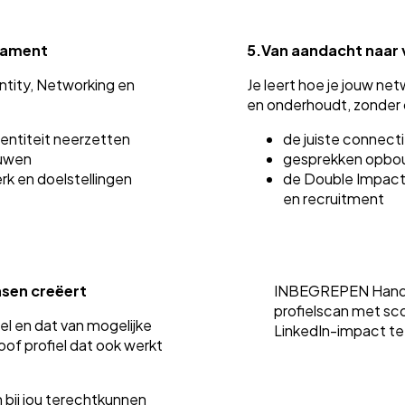
dament
5.
Van aandacht naar
ntity, Networking en
Je leert hoe je jouw net
en onderhoudt, zonder 
entiteit neerzetten
de juiste connect
ouwen
gesprekken opbou
rk en doelstellingen
de Double Impact-s
en recruitment
nsen creëert
INBEGREPEN Hand-o
profielscan met sco
iel en dat van mogelijke
LinkedIn-impact te
of profiel dat ook werkt
 bij jou terechtkunnen