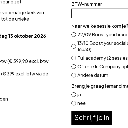
in gang zet.
BTW-nummer
de voormalige kerk van
 tot de unieke
Naar welke sessie kom je
22/09 Boost your brand
dag 13 oktober 2026
13/10 Boost your social 
16u30)
Full academy (2 sessies
btw (€ 599,90 excl. btw
Offerte In Company opl
(€ 399 excl. btw via de
Andere datum
Breng je graag iemand m
ja
iden
nee
Schrijf je in