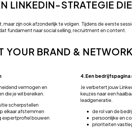
ÉN LINKEDIN-STRATEGIE DIE
maar zijn ook afzonderlijk te volgen. Tijdens de eerste sess
dat fundament naar social selling, recruitment en content.
T YOUR BRAND & NETWOR
n
4.
Een bedrijfspagina 
scheidend vermogen en
Je verbetert jouw Linked
 die je wil bereiken.
keuzes naar een haalbaa
leadgeneratie.
tie scherpstellen
op elkaar afstemmen
de rol van de bedr
g expertprofiel bouwen
persoonlijke en 
prioriteiten vast