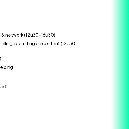
?
 & network (12u30-16u30)
selling, recruiting en content (12u30-
)
eiding
ee?