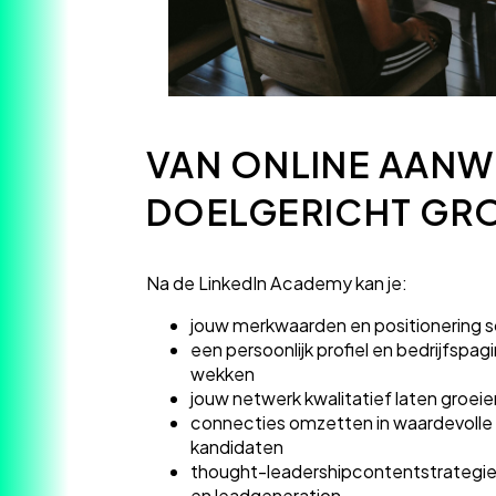
VAN ONLINE AANW
DOELGERICHT GR
Na de LinkedIn Academy kan je:
jouw merkwaarden en positionering sc
een persoonlijk profiel en bedrijfsp
wekken
jouw netwerk kwalitatief laten groe
connecties omzetten in waardevolle 
kandidaten
thought-leadershipcontentstrategie 
en leadgeneration