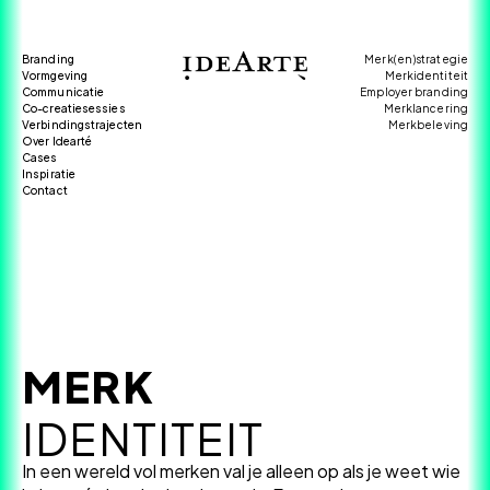
Branding
Merk(en)strategie
Vormgeving
Merkidentiteit
Communicatie
Employer branding
Co-creatiesessies
Merklancering
Verbindingstrajecten
Merkbeleving
Over Idearté
Cases
Inspiratie
Contact
MERK
IDENTITEIT
In een wereld vol merken val je alleen op als je weet wie