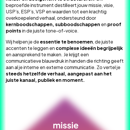
beproefde instrument destilleert jouw missie, visie,
USP’s, ESP’s, VSP en waarden tot een krachtig
overkoepelend verhaal, ondersteund door
kernboodschappen, subboodschappen
en
proof
points
in de juiste tone-of-voice.
Wij helpen je de
essentie te benoemen
, de juiste
accenten te leggen en
complexe ideeën begrijpelijk
en aansprekend te maken. Je krijgt een
communicatieve blauwdruk in handen die richting geeft
aan al je interne en externe communicatie. Zo vertel je
steeds hetzelfde verhaal, aangepast aan het
juiste kanaal, publiek en moment.