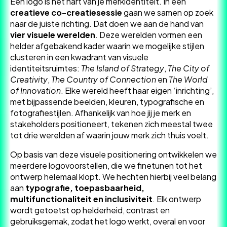
Een logo is het hart van je merkidentiteit. In een
creatieve co-creatiesessie
gaan we samen op zoek
naar de juiste richting. Dat doen we aan de hand van
vier visuele werelden
. Deze werelden vormen een
helder afgebakend kader waarin we mogelijke stijlen
clusteren in een kwadrant van visuele
identiteitsruimtes:
The Island of Strategy
,
The City of
Creativity
,
The Country of Connection
en
The World
of Innovation
. Elke wereld heeft haar eigen ‘inrichting’,
met bijpassende beelden, kleuren, typografische en
fotografiestijlen. Afhankelijk van hoe jij je merk en
stakeholders positioneert, tekenen zich meestal twee
tot drie werelden af waarin jouw merk zich thuis voelt.
Op basis van deze visuele positionering ontwikkelen we
meerdere logovoorstellen, die we finetunen tot het
ontwerp helemaal klopt. We hechten hierbij veel belang
aan
typografie, toepasbaarheid,
multifunctionaliteit en inclusiviteit
. Elk ontwerp
wordt getoetst op helderheid, contrast en
gebruiksgemak, zodat het logo werkt, overal en voor