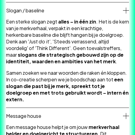
Slogan / baseline
Een sterke slogan zegt
alles – in één zin
. Het is de kern
van je merkverhaal, verpakt in een krachtige,
herkenbare baseline die blijft hangen bij je doelgroep.
Denk aan '
Just do it'
, 'Steeds verrassend, altijd
voordelig' of 'Think Different'. Geen toevalstreffers,
maar
slogans die strategisch gebouwd zijn op de
identiteit, waarden en ambities van het merk
.
Samen zoeken we naar woorden die raken én kloppen.
In co-creatie scherpen we je boodschap aan tot
een
slogan die past bij je merk, spreekt tot je
doelgroep en met trots gebruikt wordt – intern én
extern.
Message house
Een message house helpt je om jouw
merkverhaal
helder en doelgericht te structureren
. Dit